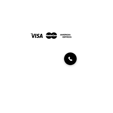
Joyería Javaloyes. En Elche desde 1967
FORMAS DE PAGO
INFORMACIÓN AL CLIENTE
Políticas de devolución
Condiciones de compra
Diamantes certificados
UBICACIÓN Y CONTACTO
C/ Aurèlia Ibarra, 2
03203, Elche/Elx (Alicante)