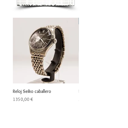
NOVEDAD
Reloj Seiko caballero
Reloj SEIKO hombre
Precio
Precio
1350,00 €
520,00 €