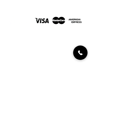
FORMAS DE PAGO
INFORMACIÓN AL CLIENTE
Políticas de devolución
Condiciones de compra
Diamantes certificados
UBICACIÓN Y CONTACTO
C/ Aurèlia Ibarra, 2
03203, Elche/Elx (Alicante)
965 450 763
javaloyesjoyeros@gmail.com