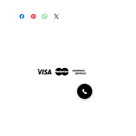
Precio sujeto al valor del oro en el
momento de la venta.
Joyería Javaloyes. En Elche desde 1967
FORMAS DE PAGO
INFORMACIÓN AL CLIENTE
Políticas de devolución
Condiciones de compra
Diamantes certificados