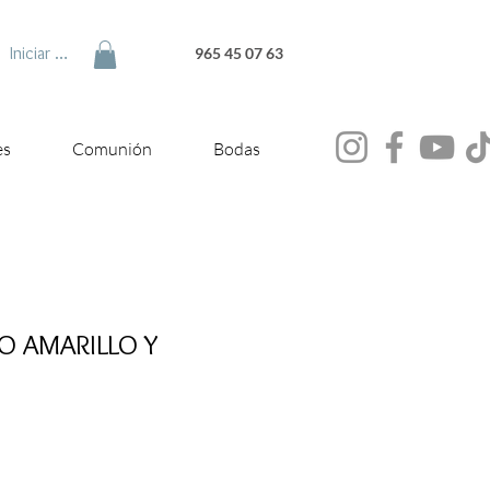
Iniciar sesión
965 45 07 63
es
Comunión
Bodas
O AMARILLO Y