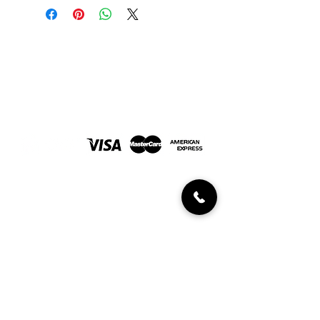
momento de la venta.
Joyería Javaloyes. En Elche desde 1967
FORMAS DE PAGO
INFORMACIÓN AL CLIENTE
Políticas de devolución
Condiciones de compra
Diamantes certificados
UBICACIÓN Y CONTACTO