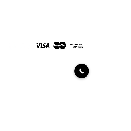
Joyería Javaloyes. En Elche desde 1967
FORMAS DE PAGO
INFORMACIÓN AL CLIENTE
Políticas de devolución
Condiciones de compra
Diamantes certificados
UBICACIÓN Y CONTACTO
C/ Aurèlia Ibarra, 2
03203, Elche/Elx (Alicante)