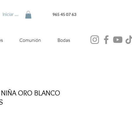
Iniciar sesión
965 45 07 63
es
Comunión
Bodas
 NIÑA ORO BLANCO
S