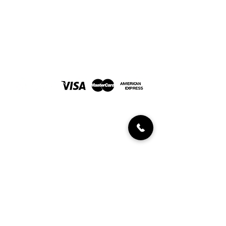
Joyería Javaloyes. En Elche desde 1967
FORMAS DE PAGO
INFORMACIÓN AL CLIENTE
Políticas de devolución
Condiciones de compra
Diamantes certificados
UBICACIÓN Y CONTACTO
C/ Aurèlia Ibarra, 2