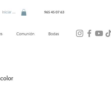
Iniciar sesión
965 45 07 63
es
Comunión
Bodas
icolor