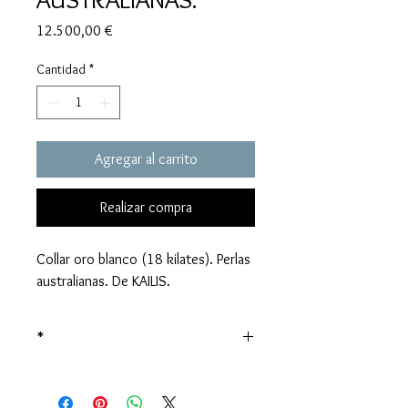
Precio
12.500,00 €
Cantidad
*
Agregar al carrito
Realizar compra
Collar oro blanco (18 kilates). Perlas
australianas. De KAILIS.
*
Precio sujeto al valor del oro en el
momento de la venta.