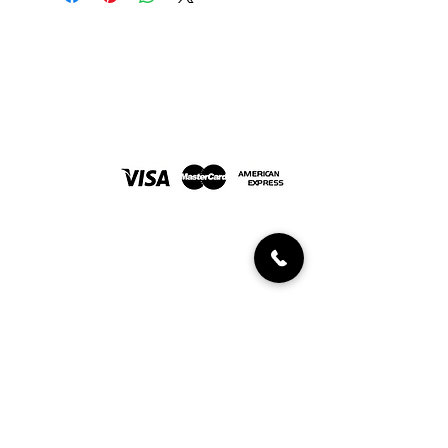
Joyería Javaloyes. En Elche desde 1967
FORMAS DE PAGO
INFORMACIÓN AL CLIENTE
Políticas de devolución
Condiciones de compra
Diamantes certificados
UBICACIÓN Y CONTACTO
C/ Aurèlia Ibarra, 2