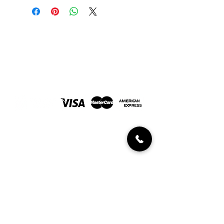
momento de la venta.
Joyería Javaloyes. En Elche desde 1967
FORMAS DE PAGO
INFORMACIÓN AL CLIENTE
Políticas de devolución
Condiciones de compra
Diamantes certificados
UBICACIÓN Y CONTACTO