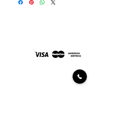
Joyería Javaloyes. En Elche desde 1967
FORMAS DE PAGO
INFORMACIÓN AL CLIENTE
Políticas de devolución
Condiciones de compra
Diamantes certificados
UBICACIÓN Y CONTACTO